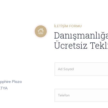
İLETIŞIM FORMU
Danışmanlığa 
Ücretsiz Tekli
apphire Plaza
ATYA