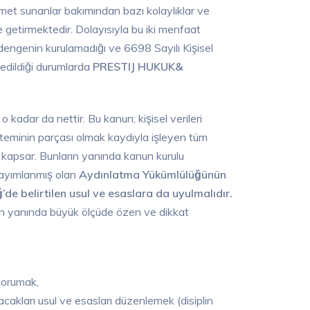
 hizmet sunanlar bakımından bazı kolaylıklar ve
de getirmektedir. Dolayısıyla bu iki menfaat
engenin kurulamadığı ve 6698 Sayılı Kişisel
 edildiği durumlarda
PRESTIJ HUKUK&
kadar da nettir. Bu kanun; kişisel verileri
minin parçası olmak kaydıyla işleyen tüm
̧ileri kapsar. Bunların yanında kanun kurulu
ayımlanmış olan
Aydınlatma Yükümlülüğünün
de belirtilen usul ve esaslara da uyulmalıdır.
anında büyük ölçüde özen ve dikkat
i korumak,
le uyacakları usul ve esasları düzenlemek (disiplin