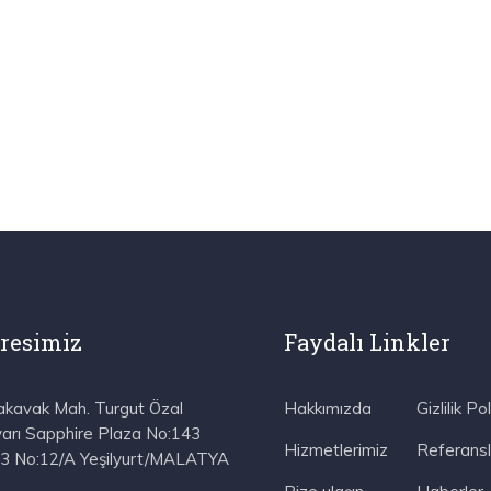
resimiz
Faydalı Linkler
akavak Mah. Turgut Özal
Hakkımızda
Gizlilik Pol
varı Sapphire Plaza No:143
Hizmetlerimiz
Referansl
:3 No:12/A Yeşilyurt/MALATYA