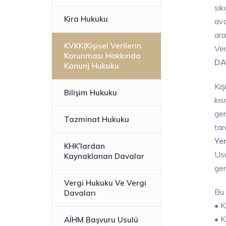
sık
Kira Hukuku
ava
ara
KVKK(Kişisel Verilerin
Ver
Korunması Hakkında
DA
Kanun) Hukuku
Kis
Bilişim Hukuku
kıs
ger
Tazminat Hukuku
tar
Yer
KHK’lardan
Usu
Kaynaklanan Davalar
ger
Vergi Hukuku Ve Vergi
Bu
Davaları
• K
• K
AİHM Başvuru Usulü