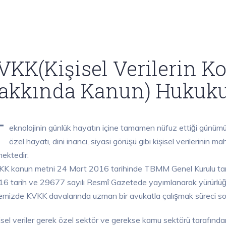
VKK(Kişisel Verilerin 
akkında Kanun) Hukuk
T
eknolojinin günlük hayatın içine tamamen nüfuz ettiği günümüzd
özel hayatı, dini inancı, siyasi görüşü gibi kişisel verilerini
ektedir.
K kanun metni 24 Mart 2016 tarihinde TBMM Genel Kurulu taraf
6 tarih ve 29677 sayılı Resmî Gazetede yayımlanarak yürürlüğe 
kemizde KVKK davalarında uzman bir avukatla çalışmak süreci sog
̧isel veriler gerek özel sektör ve gerekse kamu sektörü tarafında