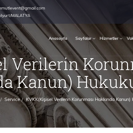
hmutlevent@gmail.com
şilyurt/MALATYA
Anasayfa
Sayfalar
Hizmetler
Vak
l Verilerin Koru
da Kanun) Hukuk
Service
KVKK(Kişisel Verilerin Korunması Hakkında Kanun)