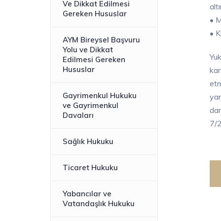
Ve Dikkat Edilmesi
alt
Gereken Hususlar
• M
• K
AYM Bireysel Başvuru
Yolu ve Dikkat
Yuk
Edilmesi Gereken
Hususlar
kar
etm
Gayrimenkul Hukuku
yar
ve Gayrimenkul
dan
Davaları
7/2
Sağlık Hukuku
Ticaret Hukuku
Yabancılar ve
Vatandaşlık Hukuku