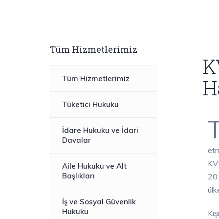
Tüm Hizmetlerimiz
K
Tüm Hizmetlerimiz
H
Tüketici Hukuku
İdare Hukuku ve İdari
Davalar
etm
KVK
Aile Hukuku ve Alt
Başlıkları
201
ül
İş ve Sosyal Güvenlik
Hukuku
Kis