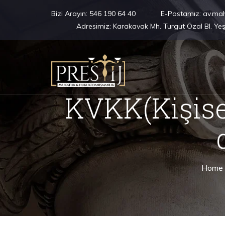
Bizi Arayın:
546 190 64 40
E-Postamız:
av.ma
Adresimiz:
Karakavak Mh. Turgut Özal Bl. Ye
KVKK(Kişise
Home