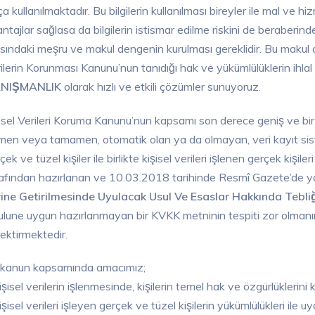
ça kullanılmaktadır. Bu bilgilerin kullanılması bireyler ile mal ve
ntajlar sağlasa da bilgilerin istismar edilme riskini de beraberin
sındaki meşru ve makul dengenin kurulması gereklidir. Bu makul d
ilerin Korunması Kanunu’nun tanıdığı hak ve yükümlülüklerin ihlal
NIŞMANLIK
olarak hızlı ve etkili çözümler sunuyoruz.
̧isel Verileri Koruma Kanunu’nun kapsamı son derece geniş ve bir o 
men veya tamamen, otomatik olan ya da olmayan, veri kayıt siste
çek ve tüzel kişiler ile birlikte kişisel verileri işlenen gerçek kis
afından hazırlanan ve 10.03.2018 tarihinde Resmî Gazete’de y
ine Getirilmesinde Uyulacak Usul Ve Esaslar Hakkında Tebliğ’
lune uygun hazırlanmayan bir KVKK metninin tespiti zor olmanın y
ektirmektedir.
 kanun kapsamında amacımız;
işisel verilerin işlenmesinde, kişilerin temel hak ve özgürlüklerin
işisel verileri işleyen gerçek ve tüzel kişilerin yükümlülükleri i