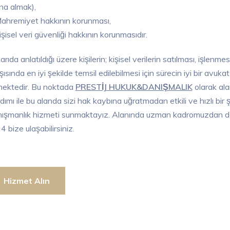
ına almak),
ahremiyet hakkının korunması,
işisel veri güvenliği hakkının korunmasıdır.
arıda anlatıldığı üzere kişilerin; kişisel verilerin satılması, işl
şısında en iyi şekilde temsil edilebilmesi için sürecin iyi bir avu
ektedir. Bu noktada
PRESTİJ HUKUK&DANIŞMALIK
olarak ala
dımı ile bu alanda sizi hak kaybına uğratmadan etkili ve hızlı bir s
ışmanlık hizmeti sunmaktayız. Alanında uzman kadromuzdan dest
4 bize ulaşabilirsiniz.
Hizmet Alın