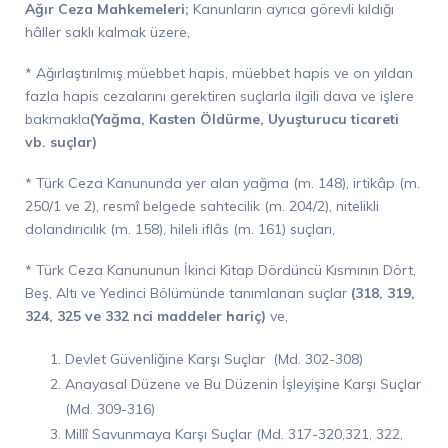
Ağır Ceza Mahkemeleri;
Kanunların ayrıca görevli kıldığı
hâller saklı kalmak üzere,
* Ağırlaştırılmış müebbet hapis, müebbet hapis ve on yıldan
fazla hapis cezalarını gerektiren suçlarla ilgili dava ve işlere
bakmakla
(Yağma, Kasten Öldürme, Uyuşturucu ticareti
vb. suçlar)
* Türk Ceza Kanununda yer alan yağma (m. 148), irtikâp (m.
250/1 ve 2), resmî belgede sahtecilik (m. 204/2), nitelikli
dolandırıcılık (m. 158), hileli iflâs (m. 161) suçları,
* Türk Ceza Kanununun İkinci Kitap Dördüncü Kısmının Dört,
Beş, Altı ve Yedinci Bölümünde tanımlanan suçlar
(318, 319,
324, 325 ve 332 nci maddeler hariç)
ve,
Devlet Güvenliğine Karşı Suçlar (Md. 302-308)
Anayasal Düzene ve Bu Düzenin İşleyişine Karşı Suçlar
(Md. 309-316)
Millî Savunmaya Karşı Suçlar (Md. 317-320,321, 322,