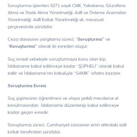
Soruşturma işlemleri 5271 sayılı CMK, Yakalama, Gözaltına
Alma ve İfade Alma Yönetmeliği, Adlî ve Önleme Aramaları
Yönetmeliği, Adlî Kolluk Yönetmeliği vb. mevzuat
çerçevesinde yürütülür.
Ceza davasının yargılama süreci; “
Soruşturma”
ve
“
Kovuşturma”
olarak iki evreden oluşur,
Suç isnadı sebebiyle soruşturmaya konu olan kişi,
İddianame kabul edilinceye kadar “ŞÜPHELİ” olarak kabul
edilir ve İddianame’nin kabulüyle “SANIK” sıfatını kazanır.
Soruşturma Evresi
Suç şüphesinin öğrenilmesi ve olaya yetkili mercilerce el
konulmasından İddianame düzenlenip kabul edilinceye
kadar geçen evredir.
Soruşturma süreci, Cumhuriyet savcısının emri altındaki adli
kolluk tarafından yürütülür.