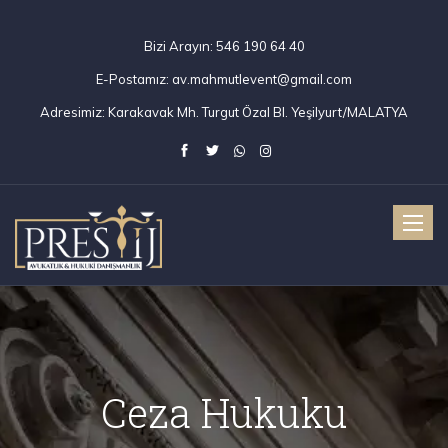
Bizi Arayın:
546 190 64 40
E-Postamız:
av.mahmutlevent@gmail.com
Adresimiz:
Karakavak Mh. Turgut Özal Bl. Yeşilyurt/MALATYA
Toggle
naviga
Ceza Hukuku