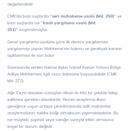
değerlendirilir.
CMK’da bazı suçlarda
“seri muhakeme usulü (Md. 250)”
ve
bazı suçlarda ise
“basit yargılama usulü (Md.
251)”
öngörülmüştür.
Genel yargılama usulüne göre ilk derece yargılaması,
yargılamayı yapan Mahkeme’nin hükmü ve gerekçeli kararın
açıklanması ile son bulur.
Sonrasında verilen hükme ilişkin İstinaf Kanun Yoluna Bölge
Adliye Mahkemesi ilgili ceza dairesine başvurulabilir (CMK
Md. 272).
Ağır Ceza davaları sonuçları itibari ile titiz bir şekilde takip
edilmesi gereken davalardır. Res’en araştırma ilkesi
gereğince suçun ortaya çıkarılmasında adli makamlar
araştırmalarını talebe bağlı olmaksızın yapmaktadırlar. Bu
ise müşteki, şüpheli veya sanığın süreçte etkin olmasına
engel bir durum değildir.