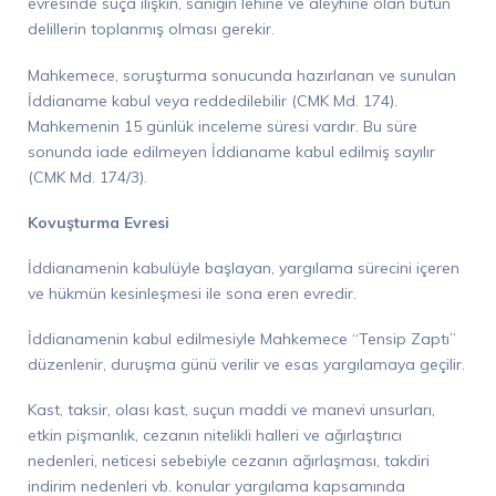
evresinde suça ilişkin, sanığın lehine ve aleyhine olan bütün
delillerin toplanmış olması gerekir.
Mahkemece, soruşturma sonucunda hazırlanan ve sunulan
İddianame kabul veya reddedilebilir (CMK Md. 174).
Mahkemenin 15 günlük inceleme süresi vardır. Bu süre
sonunda iade edilmeyen İddianame kabul edilmiş sayılır
(CMK Md. 174/3).
Kovuşturma Evresi
İddianamenin kabulüyle başlayan, yargılama sürecini içeren
ve hükmün kesinleşmesi ile sona eren evredir.
İddianamenin kabul edilmesiyle Mahkemece “Tensip Zaptı”
düzenlenir, duruşma günü verilir ve esas yargılamaya geçilir.
Kast, taksir, olası kast, suçun maddi ve manevi unsurları,
etkin pişmanlık, cezanın nitelikli halleri ve ağırlaştırıcı
nedenleri, neticesi sebebiyle cezanın ağırlaşması, takdiri
indirim nedenleri vb. konular yargılama kapsamında