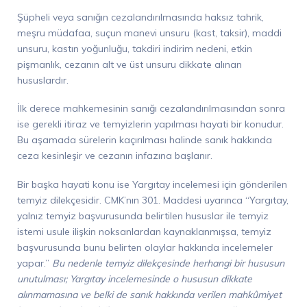
Şüpheli veya sanığın cezalandırılmasında haksız tahrik,
meşru müdafaa, suçun manevi unsuru (kast, taksir), maddi
unsuru, kastın yoğunluğu, takdiri indirim nedeni, etkin
pişmanlık, cezanın alt ve üst unsuru dikkate alınan
hususlardır.
İlk derece mahkemesinin sanığı cezalandırılmasından sonra
ise gerekli itiraz ve temyizlerin yapılması hayati bir konudur.
Bu aşamada sürelerin kaçırılması halinde sanık hakkında
ceza kesinleşir ve cezanın infazına başlanır.
Bir başka hayati konu ise Yargıtay incelemesi için gönderilen
temyiz dilekçesidir. CMK’nın 301. Maddesi uyarınca “Yargıtay,
yalnız temyiz başvurusunda belirtilen hususlar ile temyiz
istemi usule ilişkin noksanlardan kaynaklanmışsa, temyiz
başvurusunda bunu belirten olaylar hakkında incelemeler
yapar.”
Bu nedenle temyiz dilekçesinde herhangi bir hususun
unutulması; Yargıtay incelemesinde o hususun dikkate
alınmamasına ve belki de sanık hakkında verilen mahkûmiyet