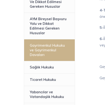
Ve Dikkat Edilmesi
Gereken Hususlar
4-T
öne
AYM Bireysel Başvuru
Yolu ve Dikkat
5-İ
Edilmesi Gereken
Hususlar
6-İ
vey
Gayrimenkul Hukuku
ve Gayrimenkul
Davaları
Gay
Sağlık Hukuku
Gay
Ticaret Hukuku
Yabancılar ve
Vatandaşlık Hukuku