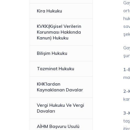
Gay
ort
Kira Hukuku
huk
sav
KVKK(Kişisel Verilerin
Korunması Hakkında
şek
Kanun) Hukuku
Gay
Bilişim Hukuku
şun
Tazminat Hukuku
1-E
mal
KHK’lardan
Kaynaklanan Davalar
2-K
kar
Vergi Hukuku Ve Vergi
Davaları
3-
taş
AİHM Başvuru Usulü
iti