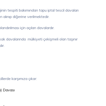
nin tespiti bakımından tapu iptal tescil davaları
 alınıp diğerine verilmektedir.
andırılması için açılan davalardır.
k davalarında mülkiyeti çekişmeli olan taşınır
ır.
llerde karşımıza çıkar:
ı) Davası