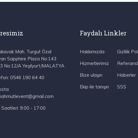
resimiz
Faydalı Linkler
akavak Mah. Turgut Özal
Hakkımızda
Gizlilik Pol
varı Sapphire Plaza No:143
Hizmetlerimiz
Referansl
:3 No:12/A Yeşilyurt/MALATYA
Bize ulaşın
Haberler
efon:
0546 190 64 40
Ekip ile tanışın
SSS
osta:
mahmutlevent@gmail.com
 Saatleri:
9:00 - 17:00