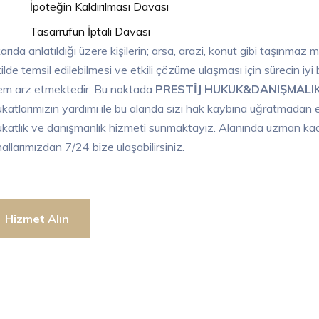
İpoteğin Kaldırılması Davası
Tasarrufun İptali Davası
arıda anlatıldığı üzere kişilerin; arsa, arazi, konut gibi taşınma
ilde temsil edilebilmesi ve etkili çözüme ulaşması için sürecin iy
m arz etmektedir. Bu noktada
PRESTİJ HUKUK&DANIŞMALI
katlarımızın yardımı ile bu alanda sizi hak kaybına uğratmadan etki
katlık ve danışmanlık hizmeti sunmaktayız. Alanında uzman kad
allarımızdan 7/24 bize ulaşabilirsiniz.
Hizmet Alın