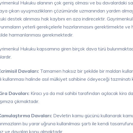
rimenkul Hukuku alanının çok geniş olması ve bu davalardaki sav
aya çıkan uyuşmazlıkların çözümünde uzmanından yardım almayı
uki destek alınması hak kaybını en aza indirecektir. Gayrimenk
unmaların yeterli gerekçelerle hazırlanmasını gerektirmekte ve huk
ilde harmanlanması gerekmektedir.
rimenkul Hukuku kapsamına giren birçok dava türü bulunmaktadır.
lardır.
crimisil Davaları:
Tamamen haksız bir şekilde bir maldan kulla
ı kullanması halinde asıl mülkiyet sahibine ödeyeceği tazminatı 
ira Davaları:
Kiracı ya da mal sahibi tarafından açılacak kira dav
şımıza çıkmaktadır.
Kamulaştırma Davaları:
Devletin kamu gücünü kullanarak kamu 
ınmazların bu yarar uğruna kullanılması şartı ile kendi tasarrufuna a
raz ve davaları konu almaktadır.