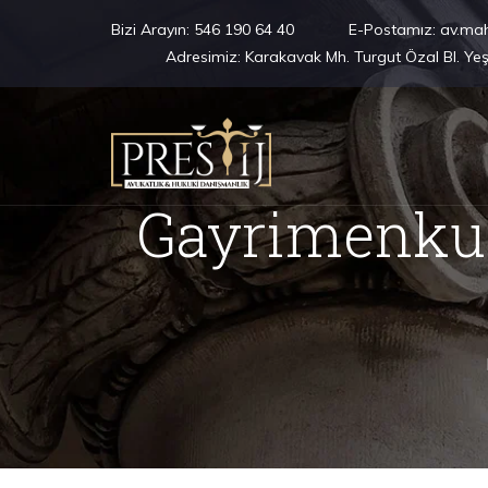
Bizi Arayın:
546 190 64 40
E-Postamız:
av.ma
Adresimiz:
Karakavak Mh. Turgut Özal Bl. Ye
Gayrimenku