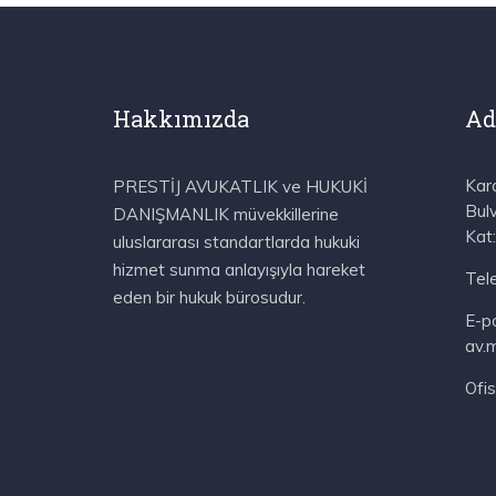
Hakkımızda
Ad
Kar
PRESTİJ AVUKATLIK ve HUKUKİ
Bul
DANIŞMANLIK müvekkillerine
Kat
uluslararası standartlarda hukuki
hizmet sunma anlayışıyla hareket
Tel
eden bir hukuk bürosudur.
E-p
av.
Ofis