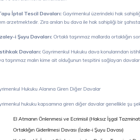
apu İptal Tescil Davaları:
Gayrimenkul üzerindeki hak sahipliği
m arzetmektedir. Zira anılan bu dava ile hak sahipliği bir şahıstan
zaley-i Şuyu Davaları:
Ortaklı taşınmaz mallarda ortaklığın sonl
stihkak Davaları:
Gayrimenkul Hukuku dava konularından istihka
a taşınmaz malın kime ait olduğunun tespitini sağlayan davalard
rimenkul Hukuku Alanına Giren Diğer Davalar
rimenkul hukuku kapsamına giren diğer davalar genellikle şu şeki
El Atmanın Önlenmesi ve Ecrimisil (Haksız İşgal Tazminat
Ortaklığın Giderilmesi Davası (İzale-i Şuyu Davası)