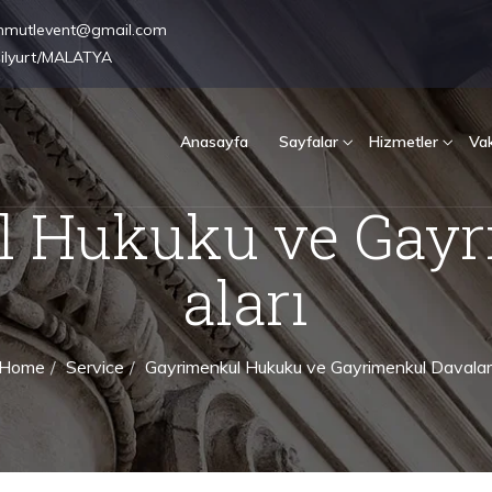
hmutlevent@gmail.com
şilyurt/MALATYA
Anasayfa
Sayfalar
Hizmetler
Vak
l Hukuku ve Gayr
aları
Home
Service
Gayrimenkul Hukuku ve Gayrimenkul Davalar