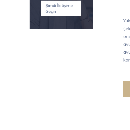
Şimdi İletişime
Geçin
Yuk
şek
öne
avu
avu
kan