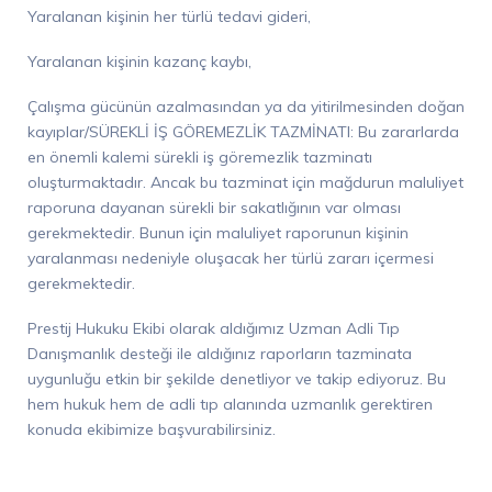
Yaralanan k
işinin her türlü tedavi gideri,
Yaralanan kişinin kazanç kaybı,
Çalışma gücünün azalmasından ya da
yitirilmesinden doğan
kayıplar/SÜREKLİ İŞ GÖREMEZLİK TAZMİNATI:
Bu zararlarda
en önemli kalemi sürekli iş göremezlik tazminatı
oluşturmaktadır. Ancak bu tazminat için mağdurun maluliyet
raporuna dayanan sürekli bir sakatlığının var olması
gerekmektedir.
Bunun için maluliyet raporunun kişinin
yaralanması nedeniyle oluşacak her türlü zararı içermesi
gerekmektedir.
Prestij Hukuku
Ekibi olarak aldığımız Uzman Adli Tı
p
Danışmanlık desteği ile aldığınız raporların tazminata
uygunluğu etkin bir şekilde denetliyor ve takip ediyoruz. Bu
hem hukuk hem de adli tıp alanında uzmanlık gerektiren
konuda ekibimize başvurabilirsiniz.