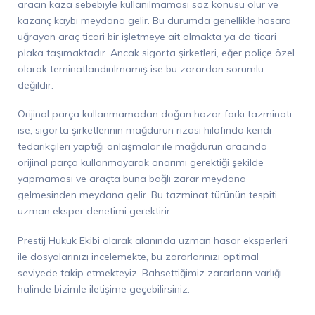
aracın kaza
sebebiyle kullanılmaması söz konusu olur ve
kazanç kaybı meydana gelir
. Bu durumda genellikle hasara
uğrayan araç tic
ari bir işletmeye ait o
lmakta ya da ticari
plaka taşımaktadır
.
Ancak sigorta şirketleri, eğer poliçe özel
olarak teminatlandırılmamış ise bu zarardan sorumlu
değildir.
Orijinal parça kullanmamadan doğan hazar farkı tazminatı
ise, sigorta şirketlerinin mağdurun rızası hilafında kendi
tedar
ikçileri yaptığı anlaşmalar ile
mağdurun aracında
orijinal parça kullanmayarak onarımı gerektiği şekilde
yapmaması ve araçta buna bağlı zarar meydana
gelmesinden meydana gelir. Bu tazminat türünün tespiti
uzman
eksper
denetimi gerektirir.
Prestij Hukuk Ekibi olarak alanında uzman hasar
eksperleri
ile dosyalarınızı incelemekte, bu zararlarınızı optimal
seviyede takip etmekteyiz. Bahsettiğimiz zararların varlığı
halinde bizimle iletişime geçebilirsiniz.