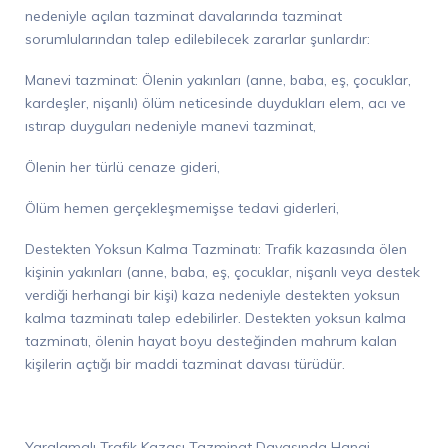
nedeniyle açılan tazminat davalarında tazminat
sorumlularından
talep edilebilecek zararlar şunlardır:
Manevi tazminat: Ölenin yakınları (anne, baba, eş, çocuklar,
kardeşler, nişanlı) ölüm neticesinde duydukları elem, acı ve
ıstırap
duyg
uları nedeniyle manevi tazminat,
Ölenin her türlü cenaze gideri,
Ölüm hemen ger
çekleşmemişse tedavi giderleri,
Destekten Yoksun Kalma Tazminatı: Trafik kazasında ölen
kişinin yakınları (anne, baba, eş, çocuklar, nişanlı veya destek
verdiği herhangi bir kişi) kaza nedeniyle destekten yoksun
kalma tazminatı talep edebilirler. Destekten yoksun kalma
tazminatı, ölenin hayat boyu desteğinden mahrum kalan
kişilerin açtığı bir maddi tazminat davası türüdür.
Yaralamalı Trafik Kazası Tazminat Davasında Hangi