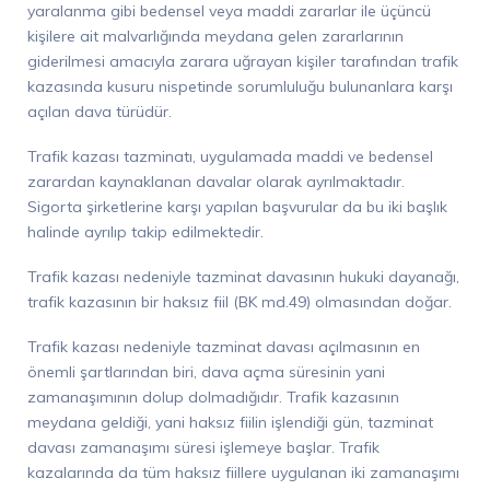
yaralanma gibi bedensel
veya maddi
zararlar ile üçüncü
kişilere ait
malvarlığında
meydana gelen zararlarının
giderilmesi amacıyla zarara uğrayan kişiler tarafından trafik
kazasında
kusuru nispetinde
sorumluluğu bulunanlara karşı
açılan
dava türüdür.
Trafik kazası tazminatı,
uygulamada
maddi ve bedensel
zarardan kaynaklanan davalar olarak ayrılmaktadır.
Sigorta şirketlerine karşı yapılan başvurular da bu iki başlık
halinde ayrılıp takip edilmektedir.
Trafik kazası nedeniyle tazminat davasının hukuki dayanağı,
trafik kazasının bir ha
ksız fiil (BK md.49) olmasından doğar
.
Trafik kazası ned
eniyle tazminat davası açılmasının en
önemli şartlarından biri
,
dava açma süresinin yani
zamanaşımının dolup dolmadığıdır
. Trafik kazasının
meydana geldiği, yani haksız fiilin işlendiği gün, tazminat
davası zamanaşımı süresi işlemeye başlar. Trafik
kazalarında da tüm haksız fiillere uygulanan iki zamanaşımı